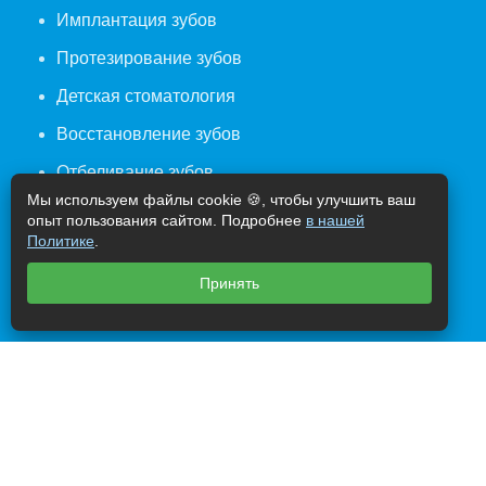
Имплантация зубов
Протезирование зубов
Детская стоматология
Восстановление зубов
Отбеливание зубов
Мы используем файлы cookie 🍪, чтобы улучшить ваш
Исправление прикуса
опыт пользования сайтом. Подробнее
в нашей
Политике
.
Профилактический осмотр
Принять
Профессиональная чистка