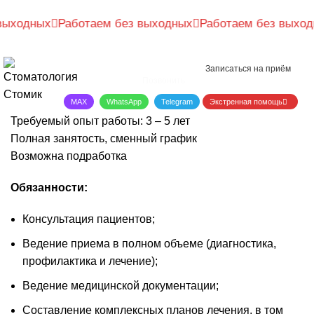
Вакансия: детский
выходных
Рассчитайте предварительную цену, пройдя короткий тест
Работаем без выходных
Работаем без выход
за 20 секунд
стоматолог
+7 4012 321-321
Рассчитать цену онлайн
Записаться на приём
Позвонить
Главная
Вакансия: детский стоматолог
MAX
WhatsApp
Telegram
Экстренная помощь
Требуемый опыт работы: 3 – 5 лет
Полная занятость, сменный график
Возможна подработка
Обязанности:
Консультация пациентов;
Ведение приема в полном объеме (диагностика,
профилактика и лечение);
Ведение медицинской документации;
Составление комплексных планов лечения, в том