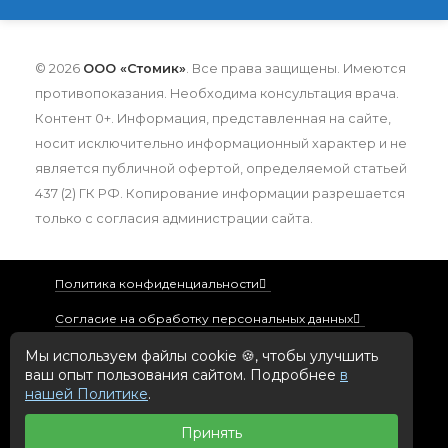
© 2026
ООО «Стомик»
. Все права защищены. Имеются
противопоказания. Необходима консультация врача.
Контент 0+. Информация, представленная на сайте,
носит исключительно информационный характер и не
является публичной офертой, определяемой статьей
437 (2) ГК РФ. Копирование информации разрешается
только с согласия администрации сайта.
Политика конфиденциальности
Согласие на обработку персональных данных
Политика использования файлов cookie
Мы используем файлы cookie 🍪, чтобы улучшить
ваш опыт пользования сайтом. Подробнее
в
Реквизиты организации
нашей Политике
.
Нормативные документы
Принять