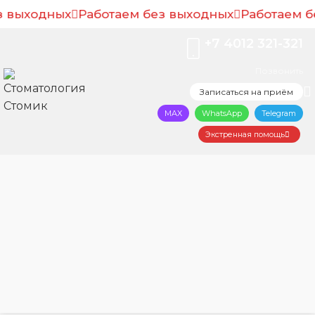
 выходных
Рассчитайте предварительную цену, пройдя
Работаем без выходных
Работаем б
короткий тест за 20 секунд
+7 4012 321-321
Рассчитать цену онлайн
Позвонить
Записаться на приём
MAX
WhatsApp
Telegram
Экстренная помощь
Главная
Лечение пародонтита в Калининграде