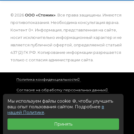
© 2026
ООО «Стомик»
. Все права защищены. Имеются
противопоказания. Необходима консультация врача.
Контент 0+. Информация, представленная на сайте,
носит исключительно информационный характер и не
является публичной офертой, определяемой статьей
437 (2) ГК РФ. Копирование информации разрешается
только с согласия администрации сайта.
Политика конфиденциальности
Согласие на обработку персональных данных
Политика использования файлов cookie
Мы используем файлы cookie 🍪, чтобы улучшить
ваш опыт пользования сайтом. Подробнее
в
Реквизиты организации
нашей Политике
.
Нормативные документы
Принять
Сделано в MediaConsul