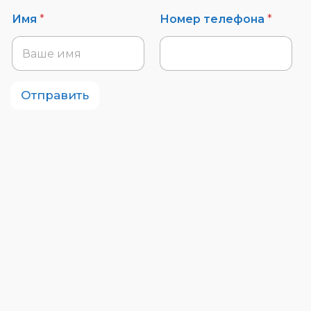
Имя
*
Номер телефона
*
Отправить
Как проходит лечение
Ношение брекетов: это наиболее
распространенный метод, который позволяет
выровнять зубы, создать правильный прикус.
Брекеты бывают: металлические,