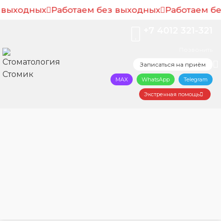
 выходных
Рассчитайте предварительную цену, пройдя
Работаем без выходных
Работаем бе
короткий тест за 20 секунд
+7 4012 321-321
Рассчитать цену онлайн
Позвонить
Записаться на приём
MAX
WhatsApp
Telegram
Экстренная помощь
Главная
Стоматолог-ортодонт в Калининграде